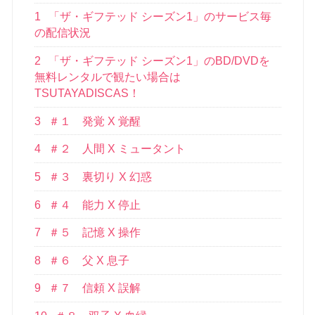
1
「ザ・ギフテッド シーズン1」のサービス毎
の配信状況
2
「ザ・ギフテッド シーズン1」のBD/DVDを
無料レンタルで観たい場合は
TSUTAYADISCAS！
3
＃１ 発覚 X 覚醒
4
＃２ 人間 X ミュータント
5
＃３ 裏切り X 幻惑
6
＃４ 能力 X 停止
7
＃５ 記憶 X 操作
8
＃６ 父 X 息子
9
＃７ 信頼 X 誤解