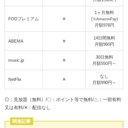
1ヶ月無料
FODプレミアム
✕
(
※AmazonPay)
月額976円
14日間無料
ABEMA
✕
月額960円
30日無料
music.jp
✕
月額550円～
なし
NetFlix
✕
月額990円～
◎：見放題（無料）/〇：ポイント等で無料/△：一部有料
又は有料/✕：配信なし
関連記事