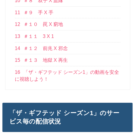
10
＃８ 双子 X 血縁
11
＃９ 手 X 手
12
＃１０ 罠 X 窮地
13
＃１１ 3 X 1
14
＃１２ 前兆 X 邪念
15
＃１３ 地獄 X 再生
16
「ザ・ギフテッド シーズン1」の動画を安全
に視聴しよう！
「ザ・ギフテッド シーズン1」のサー
ビス毎の配信状況