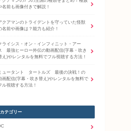
アクアマンの7つの王国の種類をまとめ！種族
や名前も画像付きで解説！
アクアマンのトライデントを守っていた怪獣
の名前や画像は？能力も紹介！
クライシス・オン・インフィニット・アー
ス 最強ヒーロー外伝の動画配信(字幕・吹き
替え)やレンタルを無料でフル視聴する方法！
ミュータント タートルズ 最後の決戦！の
動画配信(字幕・吹き替え)やレンタルを無料で
フル視聴する方法！
カテゴリー
DC