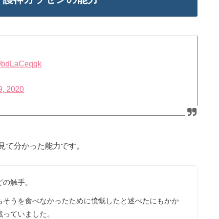
m/9bdLaCeqqk
9, 2020
見て分かった能力です。
どの触手。
ちそうを食べなかったために憤慨したと述べたにもかか
戦っていました。