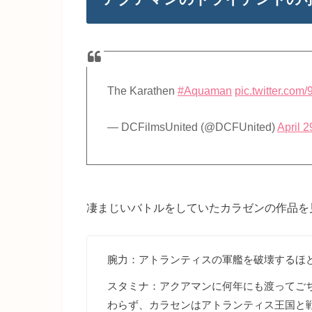
The Karathen
#Aquaman
pic.twitter.co
— DCFilmsUnited (@DCFUnited)
April 2
凄まじいバトルをしていたカラゼンの作品を
腕力：アトランティスの軍艦を破壊するほ
スタミナ：アクアマンに何年にも渡ってご
わらず、カラセンはアトランティス王国と