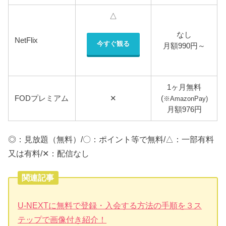
△
なし
NetFlix
今すぐ観る
月額990円～
1ヶ月無料
FODプレミアム
✕
(
※AmazonPay)
月額976円
◎：見放題（無料）/〇：ポイント等で無料/△：一部有料
又は有料/✕：配信なし
関連記事
U-NEXTに無料で登録・入会する方法の手順を３ス
テップで画像付き紹介！