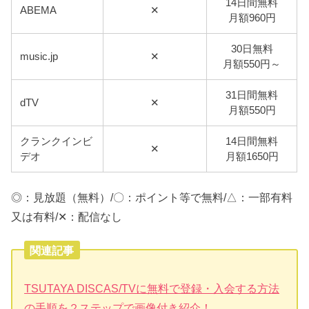
14日間無料
ABEMA
✕
月額960円
30日無料
music.jp
✕
月額550円～
31日間無料
dTV
✕
月額550円
クランクインビ
14日間無料
✕
デオ
月額1650円
◎：見放題（無料）/〇：ポイント等で無料/△：一部有料
又は有料/✕：配信なし
関連記事
TSUTAYA DISCAS/TVに無料で登録・入会する方法
の手順を２ステップで画像付き紹介！