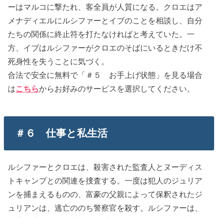
ーはマルコに撃たれ、客全員が人質になる。クロエはア
メナディエルにルシファーとイブのことを相談し、自分
たちの関係に終止符を打たなければと考えていた。一
方、イブはルシファーがクロエのそばにいるときだけ不
死身性を失うことに気づく。
合法で安全に無料で「＃５ お手上げ状態」を見る場合
は
こちら
からお好みのサービスを選択してください。
＃６ 仕事と私生活
ルシファーとクロエは、殺害された監査人とヌーディス
トキャンプとの関連を捜査する。一度は犯人のジュリア
ンを捕まえるものの、富豪の父親によって保釈されたジ
ュリアンは、逃亡ののち警察官を殺す。ルシファーは、