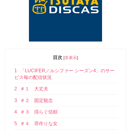
目次
[
非表示
]
1
「LUCIFER／ルシファー シーズン4」のサー
ビス毎の配信状況
2
＃１ 大丈夫
3
＃２ 固定観念
4
＃３ 揺らぐ信頼
5
＃４ 罪作りな女