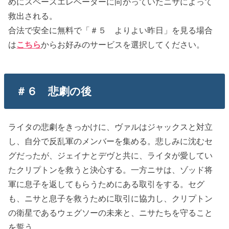
めにスペースエレベーターに向かっていたニサによって
救出される。
合法で安全に無料で「＃５ よりよい昨日」を見る場合
は
こちら
からお好みのサービスを選択してください。
＃６ 悲劇の後
ライタの悲劇をきっかけに、ヴァルはジャックスと対立
し、自分で反乱軍のメンバーを集める。悲しみに沈むセ
グだったが、ジェイナとデヴと共に、ライタが愛してい
たクリプトンを救うと決心する。一方ニサは、ゾッド将
軍に息子を返してもらうためにある取引をする。セグ
も、ニサと息子を救うために取引に協力し、クリプトン
の衛星であるウェグソーの未来と、ニサたちを守ること
を誓う。