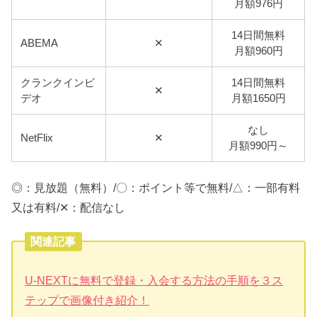
月額976円
14日間無料
ABEMA
✕
月額960円
クランクインビ
14日間無料
✕
デオ
月額1650円
なし
NetFlix
✕
月額990円～
◎：見放題（無料）/〇：ポイント等で無料/△：一部有料
又は有料/✕：配信なし
関連記事
U-NEXTに無料で登録・入会する方法の手順を３ス
テップで画像付き紹介！