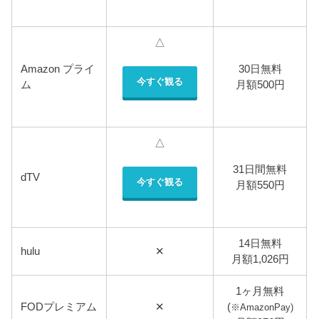
△
Amazon プライ
30日無料
今すぐ観る
ム
月額500円
△
31日間無料
dTV
今すぐ観る
月額550円
14日無料
hulu
✕
月額1,026円
1ヶ月無料
FODプレミアム
✕
(
※AmazonPay)