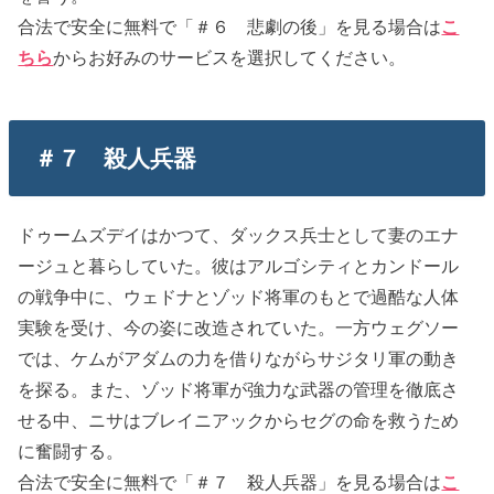
合法で安全に無料で「＃６ 悲劇の後」を見る場合は
こ
ちら
からお好みのサービスを選択してください。
＃７ 殺人兵器
ドゥームズデイはかつて、ダックス兵士として妻のエナ
ージュと暮らしていた。彼はアルゴシティとカンドール
の戦争中に、ウェドナとゾッド将軍のもとで過酷な人体
実験を受け、今の姿に改造されていた。一方ウェグソー
では、ケムがアダムの力を借りながらサジタリ軍の動き
を探る。また、ゾッド将軍が強力な武器の管理を徹底さ
せる中、ニサはブレイニアックからセグの命を救うため
に奮闘する。
合法で安全に無料で「＃７ 殺人兵器」を見る場合は
こ