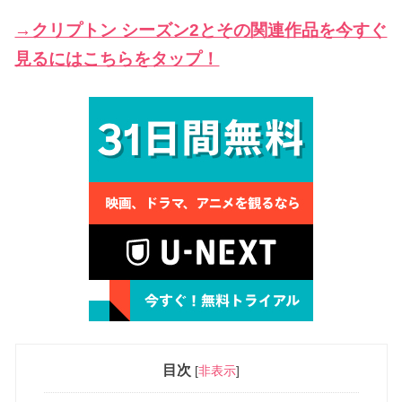
→クリプトン シーズン2とその関連作品を今すぐ
見るにはこちらをタップ！
目次
[
非表示
]