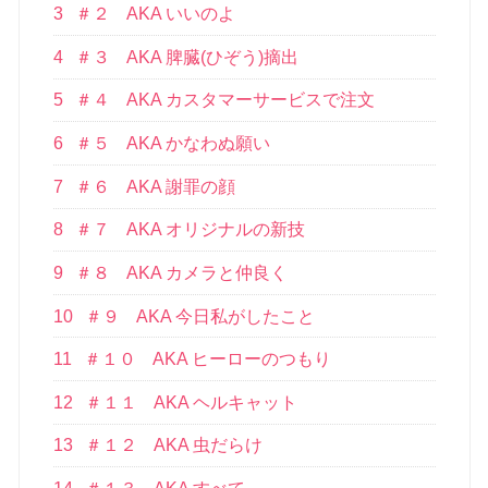
3
＃２ AKA いいのよ
4
＃３ AKA 脾臓(ひぞう)摘出
5
＃４ AKA カスタマーサービスで注文
6
＃５ AKA かなわぬ願い
7
＃６ AKA 謝罪の顔
8
＃７ AKA オリジナルの新技
9
＃８ AKA カメラと仲良く
10
＃９ AKA 今日私がしたこと
11
＃１０ AKA ヒーローのつもり
12
＃１１ AKA ヘルキャット
13
＃１２ AKA 虫だらけ