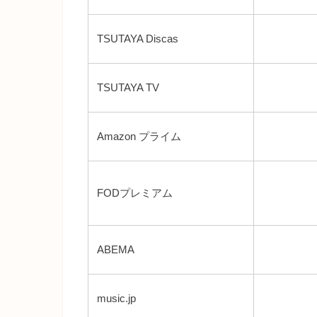
TSUTAYA Discas
TSUTAYA TV
Amazon プライム
FODプレミアム
ABEMA
music.jp