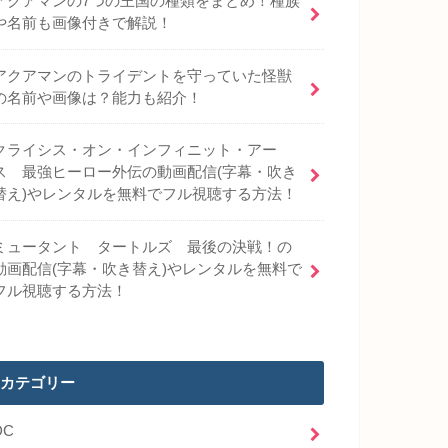
アクアマンの7つの王国の種類をまとめ！種族
や名前も画像付きで解説！
アクアマンのトライデントを守っていた怪獣
の名前や画像は？能力も紹介！
クライシス・オン・インフィニット・アー
ス 最強ヒーロー外伝の動画配信(字幕・吹き
替え)やレンタルを無料でフル視聴する方法！
ミュータント タートルズ 最後の決戦！の
動画配信(字幕・吹き替え)やレンタルを無料で
フル視聴する方法！
カテゴリー
DC