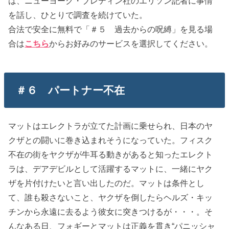
は、ニューヨーク・ブレティン社のエリソン記者に事情
を話し、ひとりで調査を続けていた。
合法で安全に無料で「＃５ 過去からの呪縛」を見る場
合は
こちら
からお好みのサービスを選択してください。
＃６ パートナー不在
マットはエレクトラが立てた計画に乗せられ、日本のヤ
クザとの闘いに巻き込まれそうになっていた。フィスク
不在の街をヤクザが牛耳る動きがあると知ったエレクト
ラは、デアデビルとして活躍するマットに、一緒にヤク
ザを片付けたいと言い出したのだ。マットは条件とし
て、誰も殺さないこと、ヤクザを倒したらヘルズ・キッ
チンから永遠に去るよう彼女に突きつけるが・・・。そ
んなある日、フォギーとマットは正義を貫き“パニッシャ