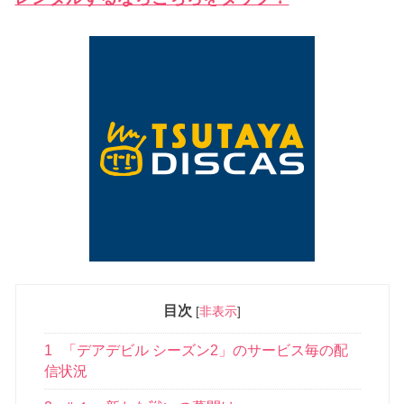
目次
[
非表示
]
1
「デアデビル シーズン2」のサービス毎の配
信状況