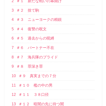
2
＃１ 新たな戦いの幕開け
3
＃２ 捨て駒
4
＃３ ニューヨークの精鋭
5
＃４ 復讐の呪文
6
＃５ 過去からの呪縛
7
＃６ パートナー不在
8
＃７ 海兵隊のプライド
9
＃８ 罪深き罪
10
＃９ 真実までの７分
11
＃１０ 檻の中の男
12
＃１１ ３８口径
13
＃１２ 暗闇の先に待つ闇