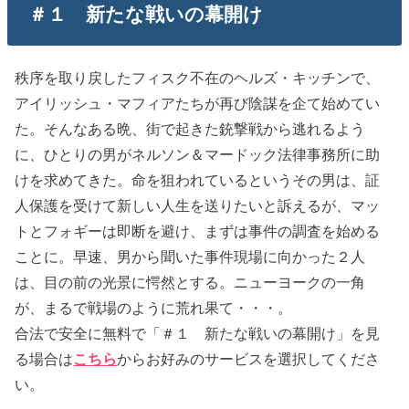
＃１ 新たな戦いの幕開け
秩序を取り戻したフィスク不在のヘルズ・キッチンで、
アイリッシュ・マフィアたちが再び陰謀を企て始めてい
た。そんなある晩、街で起きた銃撃戦から逃れるよう
に、ひとりの男がネルソン＆マードック法律事務所に助
けを求めてきた。命を狙われているというその男は、証
人保護を受けて新しい人生を送りたいと訴えるが、マッ
トとフォギーは即断を避け、まずは事件の調査を始める
ことに。早速、男から聞いた事件現場に向かった２人
は、目の前の光景に愕然とする。ニューヨークの一角
が、まるで戦場のように荒れ果て・・・。
合法で安全に無料で「＃１ 新たな戦いの幕開け」を見
る場合は
こちら
からお好みのサービスを選択してくださ
い。