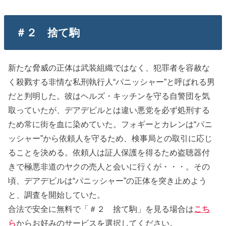
＃２ 捨て駒
新たな脅威の正体は武装組織ではなく、犯罪者を容赦な
く殺戮する非情な私刑執行人“パニッシャー”と呼ばれる男
だと判明した。彼はヘルズ・キッチンを守る自警団を気
取っていたが、デアデビルとは違い悪党を必ず処刑する
ため常に街を血に染めていた。フォギーとカレンは“パニ
ッシャー”から依頼人を守るため、検事局との取引に応じ
ることを決める。依頼人は証人保護を得るため盗聴器付
きで極悪非道のヤクの売人と会いに行くが・・・。その
頃、デアデビルは“パニッシャー”の正体を突き止めよう
と、調査を開始していた。
合法で安全に無料で「＃２ 捨て駒」を見る場合は
こち
ら
からお好みのサービスを選択してください。