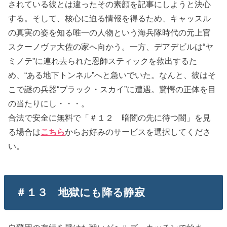
されている彼とは違ったその素顔を記事にしようと決心
する。そして、核心に迫る情報を得るため、キャッスル
の真実の姿を知る唯一の人物という海兵隊時代の元上官
スクーノヴァ大佐の家へ向かう。一方、デアデビルは“ヤ
ミノテ”に連れ去られた恩師スティックを救出するた
め、“ある地下トンネル”へと急いでいた。なんと、彼はそ
こで謎の兵器“ブラック・スカイ”に遭遇。驚愕の正体を目
の当たりにし・・・。
合法で安全に無料で「＃１２ 暗闇の先に待つ闇」を見
る場合は
こちら
からお好みのサービスを選択してくださ
い。
＃１３ 地獄にも降る静寂