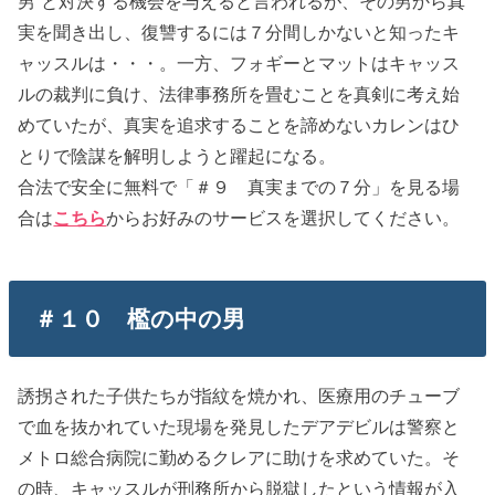
男”と対決する機会を与えると言われるが、その男から真
実を聞き出し、復讐するには７分間しかないと知ったキ
ャッスルは・・・。一方、フォギーとマットはキャッス
ルの裁判に負け、法律事務所を畳むことを真剣に考え始
めていたが、真実を追求することを諦めないカレンはひ
とりで陰謀を解明しようと躍起になる。
合法で安全に無料で「＃９ 真実までの７分」を見る場
合は
こちら
からお好みのサービスを選択してください。
＃１０ 檻の中の男
誘拐された子供たちが指紋を焼かれ、医療用のチューブ
で血を抜かれていた現場を発見したデアデビルは警察と
メトロ総合病院に勤めるクレアに助けを求めていた。そ
の時、キャッスルが刑務所から脱獄したという情報が入