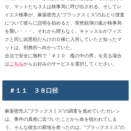
り、マットたち３人は検事局に呼び出される。そしてレ
イエス検事が、麻薬密売人“ブラックスミス”のおとり捜査
について彼らに説明を始めると、突然銃弾の嵐が検事局
を襲い・・・。それから間もなく、キャッスルがフィス
クと同じ凶悪犯だらけのＤ棟に入所していたと知ったマ
ットは、刑務所へ向かっていた。
合法で安全に無料で「＃１０ 檻の中の男」を見る場合
は
こちら
からお好みのサービスを選択してください。
＃１１ ３８口径
麻薬密売人“ブラックスミス”の調査を進めていたカレン
は、事件の真相に近づいたことから命を狙われてしま
う。そんな彼女の窮地を救ったのは、“ブラックスミス”の