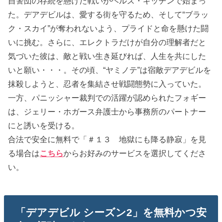
自警団の存続を懸けた戦いがヘルズ・キッチンで始まっ
た。デアデビルは、愛する街を守るため、そして“ブラッ
ク・スカイ”が奪われないよう、プライドと命を懸けた闘
いに挑む。さらに、エレクトラだけが自分の理解者だと
気づいた彼は、敵と戦い生き延びれば、人生を共にした
いと願い・・・。その頃、“ヤミノテ”は宿敵デアデビルを
抹殺しようと、忍者を集結させ戦闘態勢に入っていた。
一方、パニッシャー裁判での活躍が認められたフォギー
は、ジェリー・ホガース弁護士から事務所のパートナー
にと誘いを受ける。
合法で安全に無料で「＃１３ 地獄にも降る静寂」を見
る場合は
こちら
からお好みのサービスを選択してくださ
い。
「デアデビル シーズン2」を無料かつ安