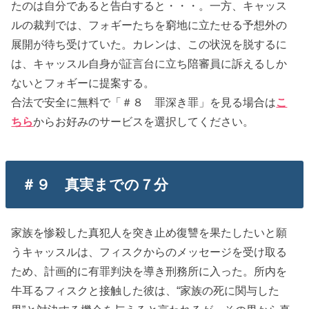
たのは自分であると告白すると・・・。一方、キャッス
ルの裁判では、フォギーたちを窮地に立たせる予想外の
展開が待ち受けていた。カレンは、この状況を脱するに
は、キャッスル自身が証言台に立ち陪審員に訴えるしか
ないとフォギーに提案する。
合法で安全に無料で「＃８ 罪深き罪」を見る場合は
こ
ちら
からお好みのサービスを選択してください。
＃９ 真実までの７分
家族を惨殺した真犯人を突き止め復讐を果たしたいと願
うキャッスルは、フィスクからのメッセージを受け取る
ため、計画的に有罪判決を導き刑務所に入った。所内を
牛耳るフィスクと接触した彼は、“家族の死に関与した